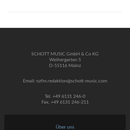
SCHOTT MUSIC GmbH & Co KG
Weihergarten 5
D-55116 Mainz
Email: nzfm.redaktion@schott-music.com
Tel. +49 6131 246-0
Fax. +49 6131 246-211
Über uns