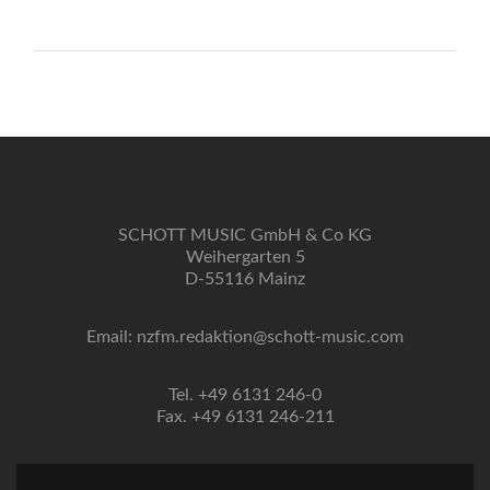
SCHOTT MUSIC GmbH & Co KG
Weihergarten 5
D-55116 Mainz
Email: nzfm.redaktion@schott-music.com
Tel. +49 6131 246-0
Fax. +49 6131 246-211