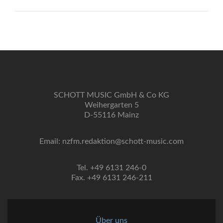
SCHOTT MUSIC GmbH & Co KG
Weihergarten 5
D-55116 Mainz
Email: nzfm.redaktion@schott-music.com
Tel. +49 6131 246-0
Fax. +49 6131 246-211
Über uns