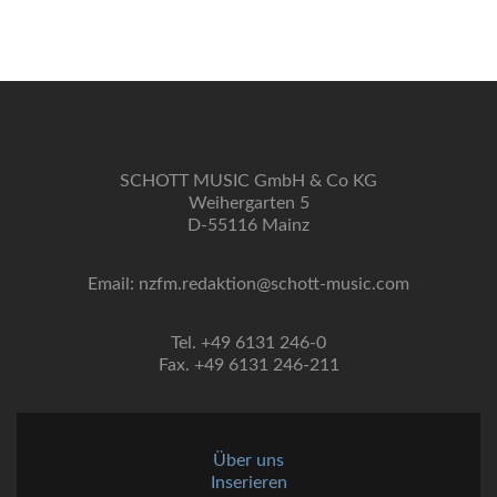
SCHOTT MUSIC GmbH & Co KG
Weihergarten 5
D-55116 Mainz
Email: nzfm.redaktion@schott-music.com
Tel. +49 6131 246-0
Fax. +49 6131 246-211
Über uns
Inserieren