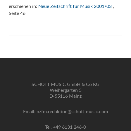
erschienen in:
Neue Zeitschrift für Musik 2001/03
,
Seite 46
SCHOTT MUSIC GmbH & Co KG
Weihergarten 5
D-55116 Mainz
Email: nzfm.redaktion@schott-music.com
Tel. +49 6131 246-0