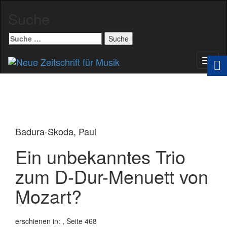
Suche
Suche
nach:
Schal
Navig
Badura-Skoda, Paul
Ein unbekanntes Trio
zum D-Dur-Menuett von
Mozart?
erschienen in:
, Seite 468