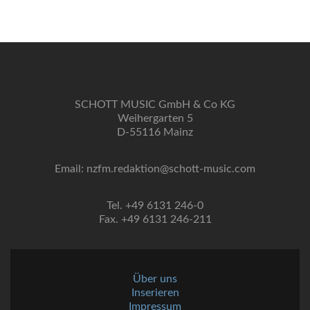
SCHOTT MUSIC GmbH & Co KG
Weihergarten 5
D-55116 Mainz
Email: nzfm.redaktion@schott-music.com
Tel. +49 6131 246-0
Fax. +49 6131 246-211
Über uns
Inserieren
Impressum