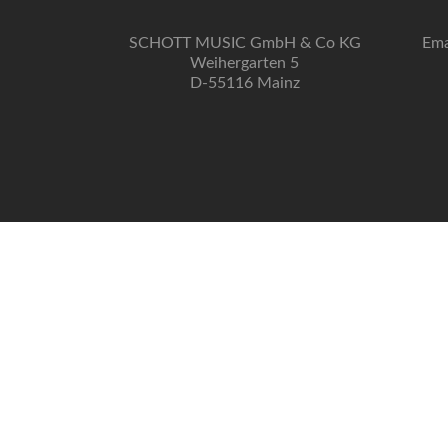
SCHOTT MUSIC GmbH & Co KG
Ema
Weihergarten 5
D-55116 Mainz