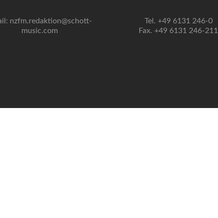
il: nzfm.redaktion@schott-
Tel. +49 6131 246-0
music.com
Fax. +49 6131 246-211