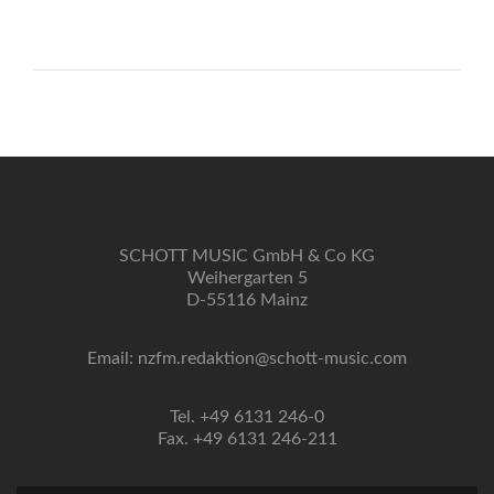
SCHOTT MUSIC GmbH & Co KG
Weihergarten 5
D-55116 Mainz
Email: nzfm.redaktion@schott-music.com
Tel. +49 6131 246-0
Fax. +49 6131 246-211