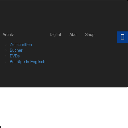
Archiv
Digital
Abo
Shop
Zeitschriften
Bücher
DVDs
Beiträge in Englisch
e