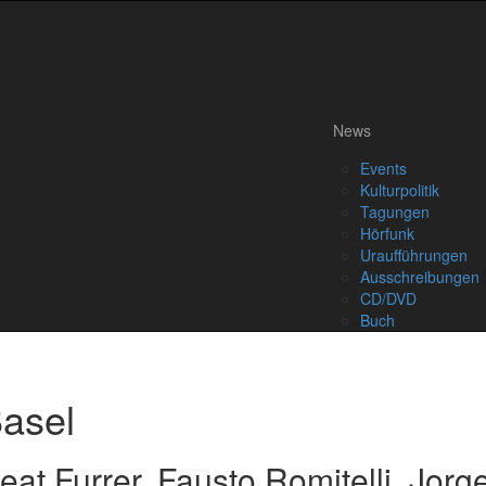
News
Events
Kulturpolitik
Tagungen
Hörfunk
Uraufführungen
Ausschreibungen
CD/DVD
Buch
asel
t Furrer, Fausto Romitelli, Jorg