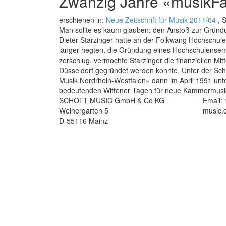
Zwanzig Jahre «musikFa
erschienen in:
Neue Zeitschrift für Musik 2011/04
, S
Man sollte es kaum glauben: den An­­stoß zur Gründ
Dieter Starzinger hatte an der Folkwang Hochschule
länger hegten, die Gründung eines Hochschulensemb
zerschlug, vermochte Starzinger die finanziellen M
Düsseldorf gegründet werden konnte. Unter der Sc
Musik Nordrhein-Westfalen» dann im April 1991 unter
bedeutenden Wittener Tagen für neue Kammermusi
SCHOTT MUSIC GmbH & Co KG
Email:
Weihergarten 5
music.
D-55116 Mainz