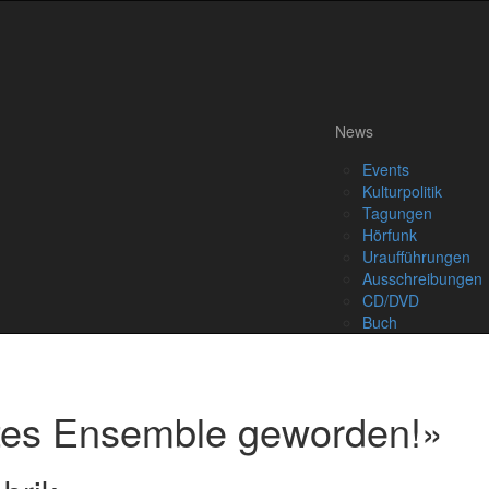
News
Events
Kulturpolitik
Tagungen
Hörfunk
Uraufführungen
Ausschreibungen
CD/DVD
Buch
htes Ensemble geworden!»