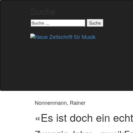
Suche
Suche
nach:
Zum
Inhalt
springen
Nonnenmann, Rainer
«Es ist doch ein ec