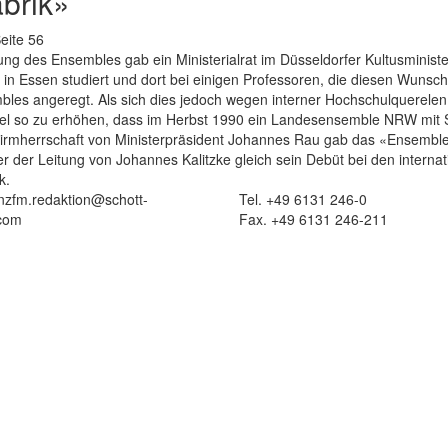
brik»
eite 56
ung des Ensembles gab ein Ministerialrat im Düsseldorfer Kultusminist
 in Essen studiert und dort bei einigen Professoren, die diesen Wunsc
les angeregt. Als sich dies jedoch wegen interner Hochschulquerelen
ittel so zu erhöhen, dass im Herbst 1990 ein Landesensemble NRW mit S
hirmherrschaft von Ministerpräsident Johannes Rau gab das «Ensembl
 der Leitung von Johannes Kalitzke gleich sein Debüt bei den internat
k.
 nzfm.redaktion@schott-
Tel. +49 6131 246-0
com
Fax. +49 6131 246-211