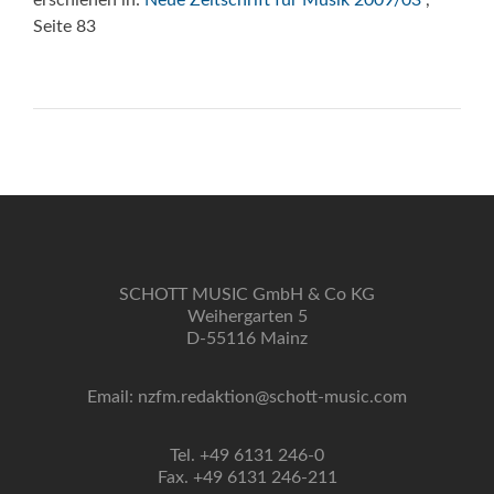
erschienen in:
Neue Zeitschrift für Musik 2009/03
,
Seite 83
SCHOTT MUSIC GmbH & Co KG
Weihergarten 5
D-55116 Mainz
Email: nzfm.redaktion@schott-music.com
Tel. +49 6131 246-0
Fax. +49 6131 246-211