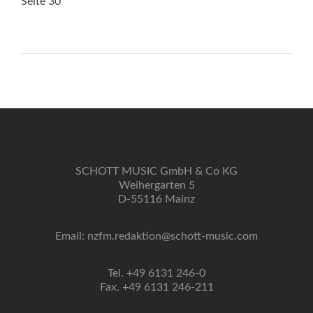
Seite 30
SCHOTT MUSIC GmbH & Co KG
Weihergarten 5
D-55116 Mainz
Email: nzfm.redaktion@schott-music.com
Tel. +49 6131 246-0
Fax. +49 6131 246-211