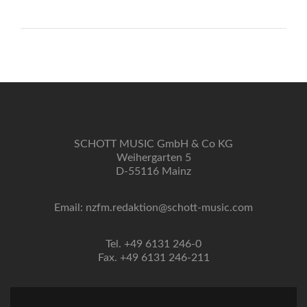
SCHOTT MUSIC GmbH & Co KG
Weihergarten 5
D-55116 Mainz
Email: nzfm.redaktion@schott-music.com
Tel. +49 6131 246-0
Fax. +49 6131 246-211