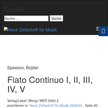
Suche
Suche
nach:
Schal
Navig
Spassov, Bojdar
Fiato Continuo I, II, III,
IV, V
Verlag/Label: Wergo WER 2060 2
erschienen in:
Neue Zeitschrift für Musik 2006/02
, Seite 80