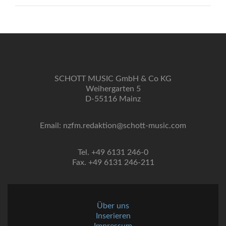
SCHOTT MUSIC GmbH & Co KG
Weihergarten 5
D-55116 Mainz
Email: nzfm.redaktion@schott-music.com
Tel. +49 6131 246-0
Fax. +49 6131 246-211
Über uns
Inserieren