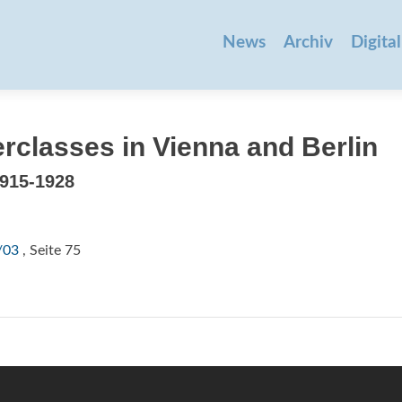
Zum
Inhalt
News
Archiv
Digital
springen
rclasses in Vienna and Berlin
1915-1928
/03
, Seite 75