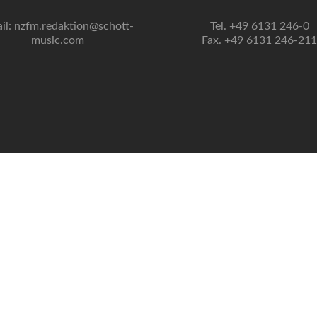
il: nzfm.redaktion@schott-
Tel. +49 6131 246-0
music.com
Fax. +49 6131 246-211