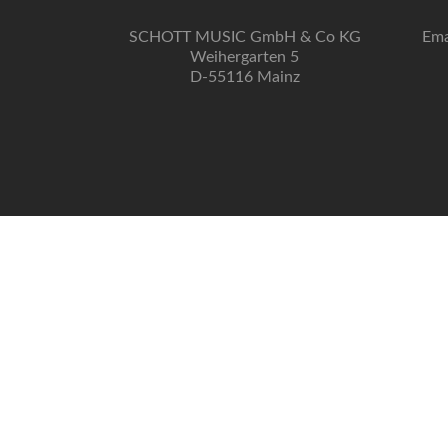
SCHOTT MUSIC GmbH & Co KG
Ema
Weihergarten 5
D-55116 Mainz