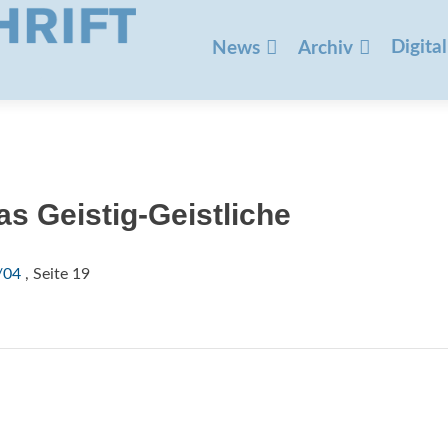
Zum
Inhalt
Digital
News
Archiv
springen
as Geistig-Geistliche
/04
, Seite 19