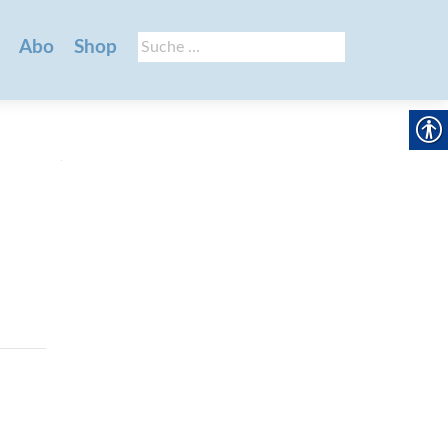
Suche
Abo
Shop
nach: