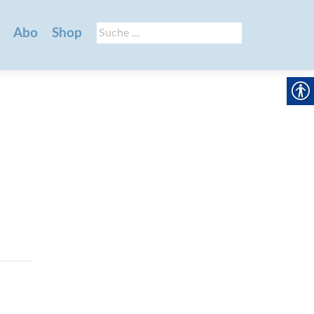
Suche
Abo
Shop
nach: