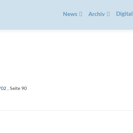
Zum
Inhalt
Digital
News
Archiv
springen
/02
, Seite 90