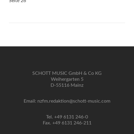
Seite 26
SCHOTT MUSIC GmbH & Co KG
Weihergarten 5
D-55116 Mainz
Email: nzfm.redaktion@schott-music.com
Tel. +49 6131 246-0
Fax. +49 6131 246-211