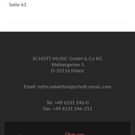
Seite 63
SCHOTT MUSIC GmbH & Co KG
Weihergarten 5
D-55116 Mainz
Email: nzfm.redaktion@schott-music.com
Tel. +49 6131 246-0
Fax. +49 6131 246-211
Über uns