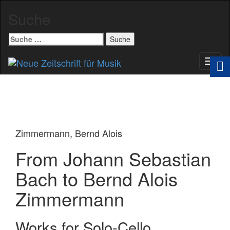
Suche
Suche
nach:
Schal
Navig
Zimmermann, Bernd Alois
From Johann Sebastian
Bach to Bernd Alois
Zimmermann
Works for Solo-Cello