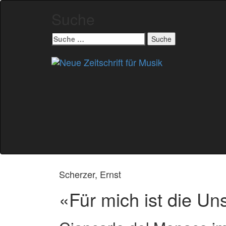
Suche
Suche
nach:
Zum
Inhalt
springen
Scherzer, Ernst
«Für mich ist die Un