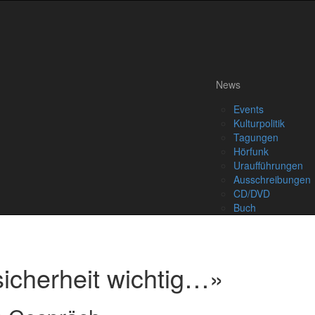
News
Events
Kulturpolitik
Tagungen
Hörfunk
Uraufführungen
Ausschreibungen
CD/DVD
Buch
sicherheit wichtig…»