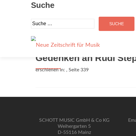
Suche
Suche
nach:
Holl, Karl
Gedenken an Rudi Ste
erschienen in:
, Seite 339
SCHOTT MUSIC GmbH & Co KG
Ema
Weihergarten 5
D-55116 Mainz