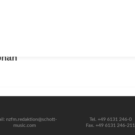
phan
il: nzfm.redaktion@schott-
Tel. +49 6131 246-0
music.com
Fax. +49 6131 246-211