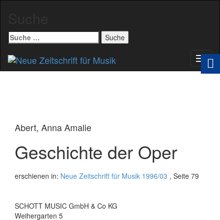
Suche
Suche
nach:
Schal
Navig
Abert, Anna Amalie
Geschichte der Oper
erschienen in:
Neue Zeitschrift für Musik 1996/03
, Seite 79
SCHOTT MUSIC GmbH & Co KG
Weihergarten 5