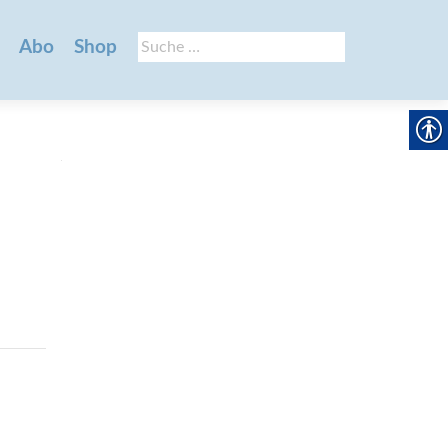
Suche
Abo
Shop
nach: