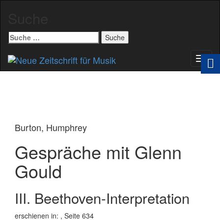
Suche
Suche
nach:
Schal
Navig
Burton, Humphrey
Gespräche mit Glenn
Gould
III. Beethoven-Interpretation
erschienen in:
, Seite 634