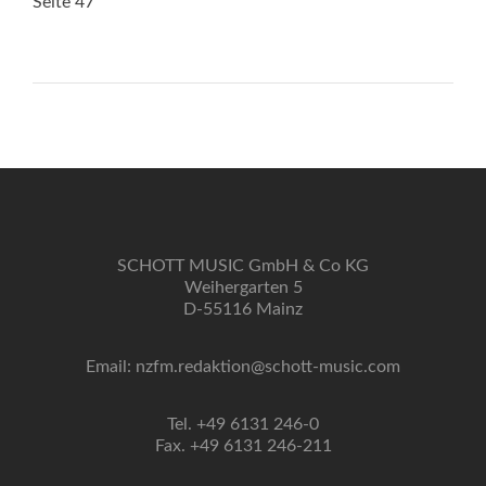
Seite 47
SCHOTT MUSIC GmbH & Co KG
Weihergarten 5
D-55116 Mainz
Email: nzfm.redaktion@schott-music.com
Tel. +49 6131 246-0
Fax. +49 6131 246-211