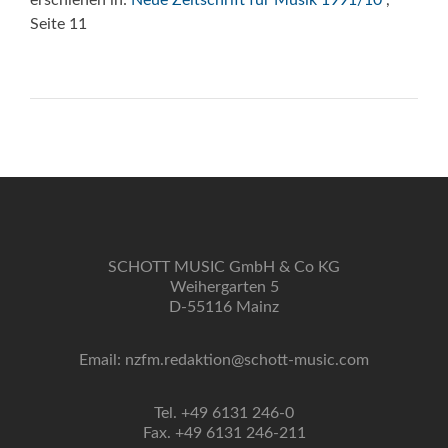
erschienen in:
Neue Zeitschrift für Musik 1991/10
,
Seite 11
SCHOTT MUSIC GmbH & Co KG
Weihergarten 5
D-55116 Mainz
Email: nzfm.redaktion@schott-music.com
Tel. +49 6131 246-0
Fax. +49 6131 246-211