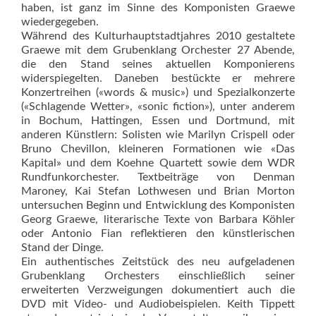
haben, ist ganz im Sinne des Komponisten Graewe
wiedergegeben.
Während des Kulturhauptstadtjahres 2010 gestaltete
Graewe mit dem Grubenklang Orchester 27 Abende,
die den Stand seines aktuellen Komponierens
widerspiegelten. Daneben bestückte er mehrere
Konzertreihen («words & music») und Spezialkonzerte
(«Schlagende Wetter», «sonic fiction»), unter anderem
in Bochum, Hattingen, Essen und Dortmund, mit
anderen Künstlern: Solisten wie Marilyn Crispell oder
Bruno Chevillon, kleineren Formationen wie «Das
Kapital» und dem Koehne Quartett sowie dem WDR
Rundfunkorchester. Textbeiträge von Denman
Maroney, Kai Stefan Loth­wesen und Brian Morton
untersuchen Beginn und Entwicklung des Komponisten
Georg Graewe, literarische Texte von Barbara Köhler
oder Antonio Fian reflektieren den künstlerischen
Stand der Dinge.
Ein authentisches Zeitstück des neu aufgeladenen
Grubenklang Orchesters einschließlich seiner
erweiterten Verzweigungen dokumentiert auch die
DVD mit Video- und Audiobeispielen. Keith Tippett