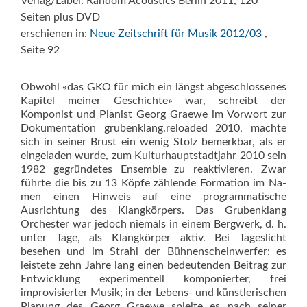
Verlag/Label: Random Acoustics Berlin 2011, 120
Seiten plus DVD
erschienen in:
Neue Zeitschrift für Musik 2012/03
,
Seite 92
Obwohl «das GKO für mich ein längst abgeschlossenes
Kapitel meiner Geschichte» war, schreibt der
Komponist und Pianist Georg Graewe im Vorwort zur
Dokumentation grubenklang.reloaded 2010, machte
sich in seiner Brust ein wenig Stolz bemerkbar, als er
eingeladen wurde, zum Kulturhauptstadtjahr 2010 sein
1982 gegründetes Ensemble zu reaktivieren. Zwar
führte die bis zu 13 Köpfe zählende Formation im Na­
men einen Hinweis auf eine program­matische
Ausrichtung des Klangkörpers. Das Grubenklang
Orchester war jedoch niemals in einem Bergwerk, d. h.
unter Tage, als Klangkörper aktiv. Bei Tageslicht
besehen und im Strahl der Bühnenscheinwerfer: es
leistete zehn Jahre lang einen bedeutenden Beitrag zur
Entwicklung experimentell komponierter, frei
improvisierter Musik; in der Lebens- und künstlerischen
Planung des Georg Graewe spielte es nach seiner