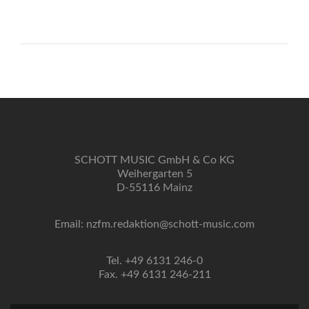
SCHOTT MUSIC GmbH & Co KG
Weihergarten 5
D-55116 Mainz
Email: nzfm.redaktion@schott-music.com
Tel. +49 6131 246-0
Fax. +49 6131 246-211