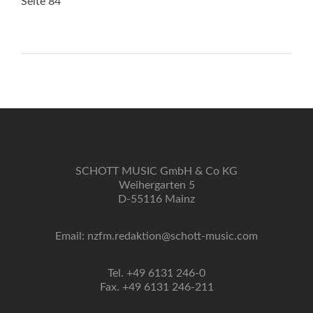
Seite 84
SCHOTT MUSIC GmbH & Co KG
Weihergarten 5
D-55116 Mainz
Email: nzfm.redaktion@schott-music.com
Tel. +49 6131 246-0
Fax. +49 6131 246-211