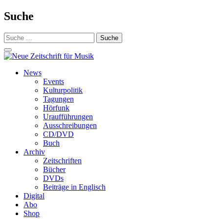
Suche
Suche
nach:
Schalte
Navigation
Zum
News
Inhalt
Events
springen
Kulturpolitik
Tagungen
Hörfunk
Uraufführungen
Ausschreibungen
CD/DVD
Buch
Archiv
Zeitschriften
Bücher
DVDs
Beiträge in Englisch
Digital
Abo
Shop