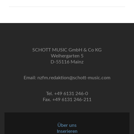
SCHOTT MUSIC GmbH & Co KG
Weihergarten 5
D-55116 Mainz
Email: nzfm.redaktion@schott-music.com
Tel. +49 6131 246-0
Fax. +49 6131 246-211
Über uns
Inserieren