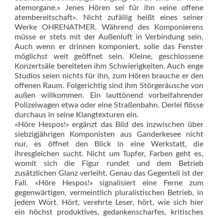
atemorgane.» Jenes Hören sei für ihn «eine offene
atembereitschaft». Nicht zufällig heißt eines seiner
Werke OHRENATMER. Während des Komponierens
müsse er stets mit der Außenluft in Verbindung sein.
Auch wenn er drinnen komponiert, solle das Fenster
möglichst weit geöffnet sein. Kleine, geschlossene
Konzertsäle bereiteten ihm Schwierigkeiten. Auch enge
Studios seien nichts für ihn, zum Hören brauche er den
offenen Raum. Folgerichtig sind ihm Störgeräusche von
außen willkommen. Ein lauttönend vorbeifahrender
Polizei­wagen etwa oder eine Straßenbahn. Derlei flösse
durchaus in seine Klangtexturen ein.
«Höre Hespos!» ergänzt das Bild des inzwischen über
siebzigjährigen Komponisten aus Ganderkesee nicht
nur, es öffnet den Blick in eine Werkstatt, die
ihresgleichen sucht. Nicht um Tupfer, Farben geht es,
womit sich die Figur rundet und dem Betrieb
zusätzlichen Glanz verleiht. Genau das Gegenteil ist der
Fall. «Höre Hespos!» signalisiert eine Ferne zum
gegenwärtigen, vermeintlich pluralistischen Betrieb, in
jedem Wort. Hört, verehrte Leser, hört, wie sich hier
ein höchst produktives, gedankenscharfes, kritisches