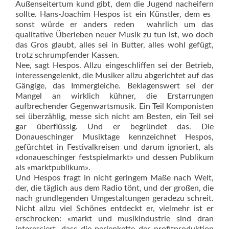
Außenseitertum kund gibt, dem die Jugend nacheifern
sollte. Hans-Joachim Hespos ist ein Künstler, dem es 
sonst würde er anders reden  wahrlich um das
qualitative Überleben neuer Musik zu tun ist, wo doch
das Gros glaubt, alles sei in Butter, alles wohl gefügt,
trotz schrumpfender Kassen.
Nee, sagt Hespos. Allzu eingeschliffen sei der Betrieb,
interessengelenkt, die Musiker allzu abgerichtet auf das
Gängige, das Immergleiche. Beklagenswert sei der
Mangel an wirklich kühner, die Erstarrungen
aufbrechender Gegenwartsmusik. Ein Teil Komponisten
sei überzählig, messe sich nicht am Besten, ein Teil sei
gar überflüssig. Und er begründet das. Die
Donaueschinger Musiktage kennzeichnet Hespos,
gefürchtet in Festivalkreisen und darum ignoriert, als
«donaueschinger festspielmarkt» und dessen Publikum
als «marktpublikum».
Und Hespos fragt in nicht geringem Maße nach Welt,
der, die täglich aus dem Radio tönt, und der großen, die
nach grundlegenden Umgestaltungen geradezu schreit.
Nicht allzu viel Schönes entdeckt er, vielmehr ist er
erschrocken: «markt und musikindustrie sind dran