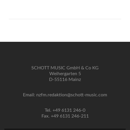
SCHOTT MUSIC GmbH & Co KG
Weihergarten 5
D-55116 Mainz
Email: nzfm.redaktion@schott-music.com
Tel. +49 6131 246-0
Fax. +49 6131 246-211