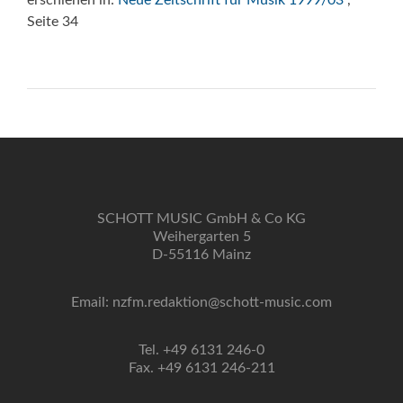
erschienen in:
Neue Zeitschrift für Musik 1999/03
,
Seite 34
SCHOTT MUSIC GmbH & Co KG
Weihergarten 5
D-55116 Mainz
Email: nzfm.redaktion@schott-music.com
Tel. +49 6131 246-0
Fax. +49 6131 246-211