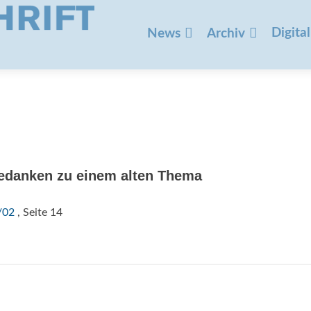
Zum
Inhalt
Digital
News
Archiv
springen
edanken zu einem alten Thema
/02
, Seite 14