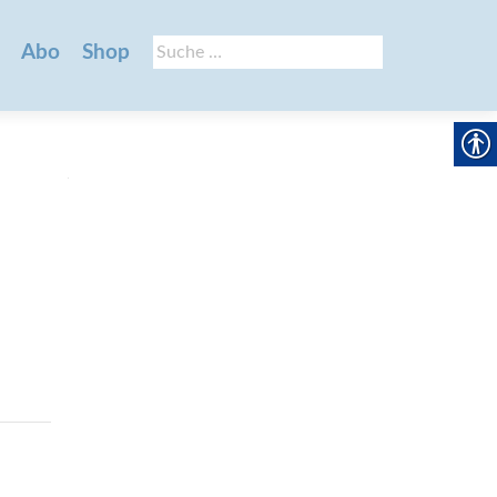
Suche
Abo
Shop
nach: