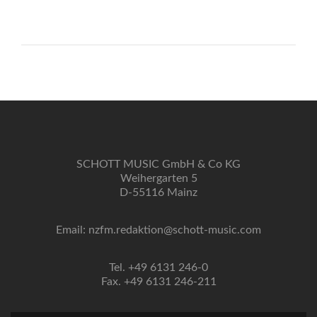
SCHOTT MUSIC GmbH & Co KG
Weihergarten 5
D-55116 Mainz
Email: nzfm.redaktion@schott-music.com
Tel. +49 6131 246-0
Fax. +49 6131 246-211