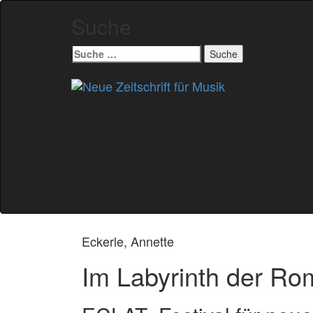
Suche
Suche
nach:
Zum
Inhalt
springen
Eckerle, Annette
Im Labyrinth der Ro