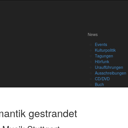
News
Events
Kulturpolitik
Tagungen
Hörfunk
Uraufführungen
Ausschreibungen
CD/DVD
Buch
mantik gestrandet