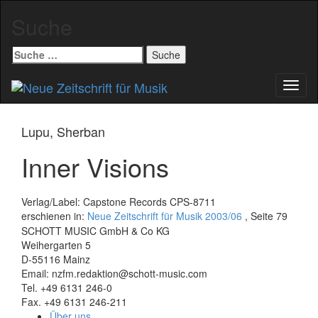
Suche
Suche
nach:
Schal
Navig
Lupu, Sherban
Inner Visions
Verlag/Label: Capstone Records CPS-8711
erschienen in:
Neue Zeitschrift für Musik 2003/06
, Seite 79
SCHOTT MUSIC GmbH & Co KG
Weihergarten 5
D-55116 Mainz
Email: nzfm.redaktion@schott-music.com
Tel. +49 6131 246-0
Fax. +49 6131 246-211
Über uns