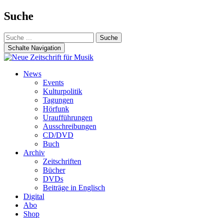
Suche
Suche
nach:
Schalte Navigation
Zum
News
Inhalt
Events
springen
Kulturpolitik
Tagungen
Hörfunk
Uraufführungen
Ausschreibungen
CD/DVD
Buch
Archiv
Zeitschriften
Bücher
DVDs
Beiträge in Englisch
Digital
Abo
Shop