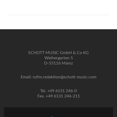
SCHOTT MUSIC GmbH & Co KG
Weihergarten 5
D-55116 Mainz
Email: nzfm.redaktion@schott-music.com
Tel. +49 6131 246-0
Fax. +49 6131 246-211