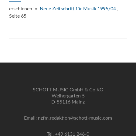
erschienen in:
Neue Zeitschrift für Musik 1995/04
,
Seite 65
SCHOTT MUSIC GmbH & Co KG
Weihergarten 5
D-55116 Mainz
Email: nzfm.redaktion@schott-music.com
Tel. +49 6131 246-0