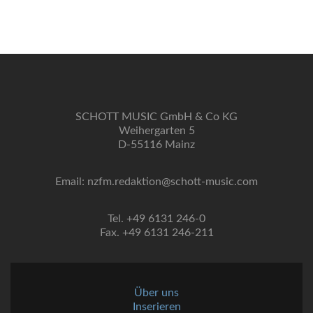
SCHOTT MUSIC GmbH & Co KG
Weihergarten 5
D-55116 Mainz
Email: nzfm.redaktion@schott-music.com
Tel. +49 6131 246-0
Fax. +49 6131 246-211
Über uns
Inserieren