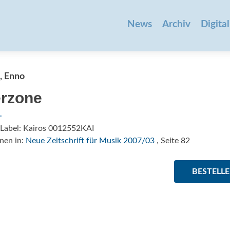
Zum
Inhalt
News
Archiv
Digital
springen
, Enno
erzone
/Label: Kairos 0012552KAI
nen in:
Neue Zeitschrift für Musik 2007/03
, Seite 82
BESTELL