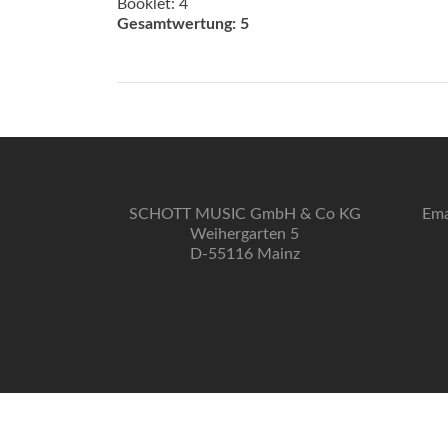
Booklet: 4
Gesamtwertung: 5
SCHOTT MUSIC GmbH & Co KG
Ema
Weihergarten 5
D-55116 Mainz