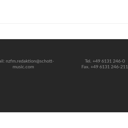
il: nzfm.redaktion@schott-
Tel. +49 6131 246-0
music.com
Fax. +49 6131 246-211