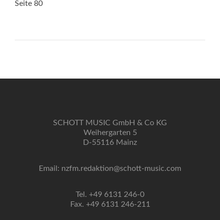
Seite 80
SCHOTT MUSIC GmbH & Co KG
Weihergarten 5
D-55116 Mainz
Email: nzfm.redaktion@schott-music.com
Tel. +49 6131 246-0
Fax. +49 6131 246-211