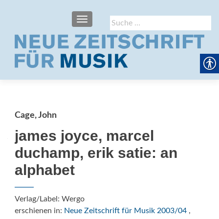
SCHALTE NAVIGATION
Suche
nach:
Cage, John
james joyce, marcel
duchamp, erik satie: an
alphabet
Verlag/Label: Wergo
erschienen in:
Neue Zeitschrift für Musik 2003/04
,