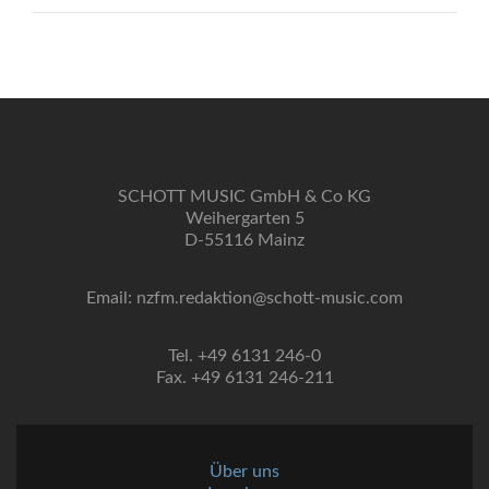
SCHOTT MUSIC GmbH & Co KG
Weihergarten 5
D-55116 Mainz
Email: nzfm.redaktion@schott-music.com
Tel. +49 6131 246-0
Fax. +49 6131 246-211
Über uns