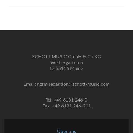
SCHOTT MUSIC GmbH & Co KG
Weihergarten 5
D-55116 Mainz
Email: nzfm.redaktion@schott-music.com
Tel. +49 6131 246-0
Fax. +49 6131 246-211
Über uns