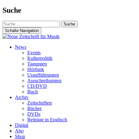
Suche
Suche
nach:
Schalte Navigation
Zum
News
Inhalt
Events
springen
Kulturpolitik
Tagungen
Hörfunk
Uraufführungen
Ausschreibungen
CD/DVD
Buch
Archiv
Zeitschriften
Bücher
DVDs
Beiträge in Englisch
Digital
Abo
Shop